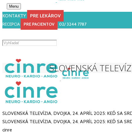
Menu
KONTAKTY
PRE LEKÁROV
HOTLINE 24/7
PRE LEKÁROV
RECEPCIA
PRE PACIENTOV
02/ 3244 7787
NEURO/ANGIO
0945 400 100
KARDIO
0945 444 333
ELEKTÍVNE
KARDIO
0917 818 808
(prac. dni 10:00 - 14:30)
SLOVENSKÁ TELEVÍZI
SLOVENSKÁ TELEVÍZIA, DVOJKA, 24. APRÍL 2025: KEĎ SA S
SLOVENSKÁ TELEVÍZIA, DVOJKA, 24. APRÍL 2025: KEĎ SA S
cinre