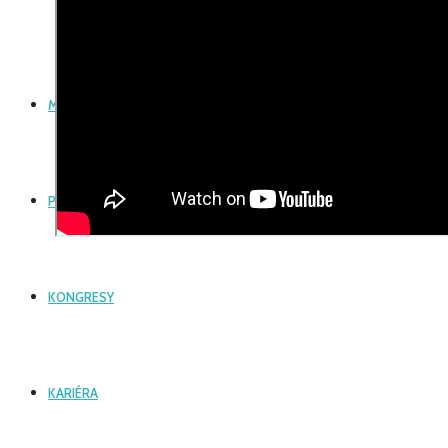
PORADŇA
SLUŽBY MRI, CT, USG, RTG
MÉDIÁ A AKTUALITY
POĎAKOVANIA
KONGRESY
KARIÉRA