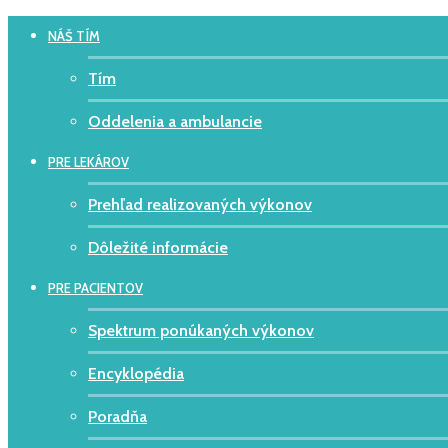
NÁŠ TÍM
Tím
Oddelenia a ambulancie
PRE LEKÁROV
Prehľad realizovaných výkonov
Dôležité informácie
PRE PACIENTOV
Spektrum ponúkaných výkonov
Encyklopédia
Poradňa