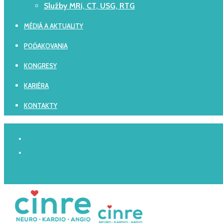
Služby MRi, CT, USG, RTG
MÉDIÁ A AKTUALITY
POĎAKOVANIA
KONGRESY
KARIÉRA
KONTAKTY