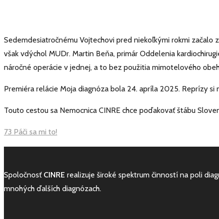
Sedemdesiatročnému Vojtechovi pred niekoľkými rokmi začalo 
však vdýchol MUDr. Martin Beňa, primár Oddelenia kardiochirugi
náročné operácie v jednej, a to bez použitia mimotelového obehu
Premiéra relácie Moja diagnóza bola 24. apríla 2025. Reprízy si 
Touto cestou sa Nemocnica CINRE chce poďakovať štábu Slovens
73
Páči sa mi to!
Spoločnosť
CINRE
realizuje široké spektrum činností na poli diag
mnohých ďalších diagnózach.