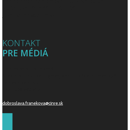
– ablácie fibrilácie predsiení pulzným poľom
MUDr. Jozef Salmáš, ECES, ECDS
jozef.salmas@cinre.sk
KONTAKT
PRE MÉDIÁ
Dobroslava Franeková
špecialista marketingovej komunikácie a hovorkyňa
nemocnice CINRE
+421 908 260 212
dobroslava.franekova@cinre.sk