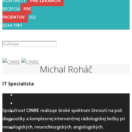
KONTAKTY
PRE LEKÁROV
HOTLINE 24/7
PRE LEKÁROV
RECEPCIA
PRE
NEURO/ANGIO
0945 400 100
PACIENTOV
02/
KARDIO
0945 444 333
3244 7787
ELEKTÍVNE
KARDIO
0917 818 808
(prac.
dni 10:00 - 14:30)
Michal Roháč
IT špecialista
Spoločnosť
CINRE
realizuje široké spektrum činností na poli
diagnostiky a komplexnej intervenčnej rádiologickej liečby pri
neurologických, neurochirurgických, angiologických,