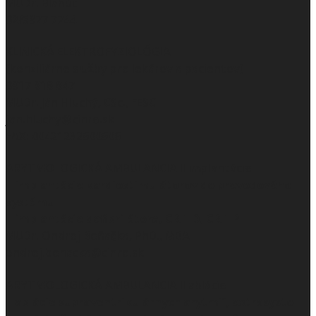
MUDr. Blahút
02/5977 7744
KLINICKÁ ELEKTROFYZIOLÓGIA
(konziliárne služby pre lekárov a pacientov)
0917 818 847
MUDr. Ján Hluchý, CSc., FESC
jan.hluchy@cinre.sk
FAX: 00421232600606
ARYTMOLOGICKÁ AMBULANCIA II implantácie
– implantácie kardiostimulátorov do prevodového
systému
– implantácie defibrilátora, CRT-D, CRT-P
MUDr. Ondrej Beňačka, PhD., MBA
ondrej.benacka@cinre.sk
ARYTMOLOGICKÁ AMBULANCIA II ablácie
– ablácie supraventrikulárnych arytmií, extrasystol