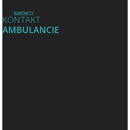
KONTAKTY
KONTAKT
AMBULANCIE
CEREBROVASKULÁRNA NEUROLOGICKÁ AMBULANCIA
02/5977 7745, MUDr. Martin Kucharík
VŠEOBECNÁ NEUROLOGICKÁ AMBULANCIA
02/ 5977 7740, MUDr. Jana Martinková, PhD.
NEUROCHIRURGICKÁ AMBULANCIA
02/5977 7742
MUDr. Miloš Mitaľ
milos.mital@cinre sk
PNEUMOLOGICKÁ AMBULANCIA
02/5977 7742