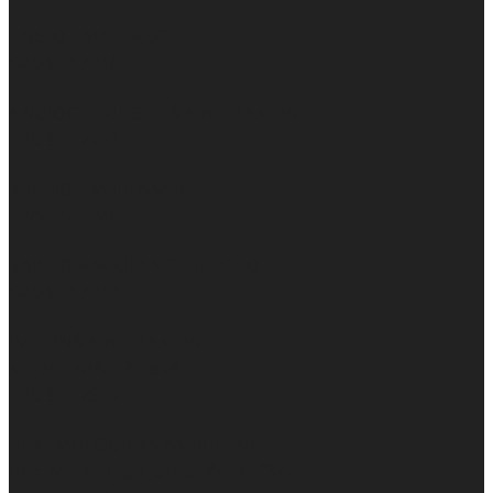
ANGIO AMBULANCIA
02/5977 7746
ANGIOCHIRURGICKÁ AMBULANCIA
02/5977 7741
KARDIO AMBULANCIA I.
02/5977 7748
KARDIO AMBULANCIA II. ECHO LAB
02/5977 7747
INTERNÁ AMBULANCIA
MUDr.Zadňančinová I.
02/5977 7579
ARYTMOLOGICKÁ AMBULANCIA
Doc. MUDr. Oľga Jurkovičová, CSc.