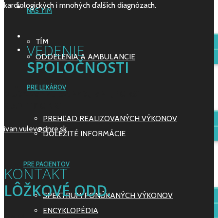
kardiologických i mnohých ďalších diagnózach.
NÁŠ TÍM
TÍM
VEDENIE
ODDELENIA A AMBULANCIE
SPOLOČNOSTI
PRE LEKÁROV
MUDr.Ivan Vulev, PhD., MPH, FCIRSE
RIADITEĽ CINRE
PREHĽAD REALIZOVANÝCH VÝKONOV
ivan.vulev@cinre.sk
DÔLEŽITÉ INFORMÁCIE
PRE PACIENTOV
KONTAKT
LÔŽKOVÉ ODD.
SPEKTRUM PONÚKANÝCH VÝKONOV
ENCYKLOPÉDIA
OAIM